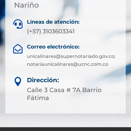
Nariño
Líneas de atención:

(+57) 3103603341
Correo electrónico:

unicalinares@supernotariado.gov.co;
notariaunicalinares@ucnc.com.co
Dirección:

Calle 3 Casa # 7A Barrio
Fátima