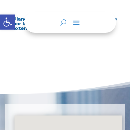
Abrir barra de herramientas
Planes de Mejoramiento vigentes exigidos
por los entes de control o auditoría
externos o internos.