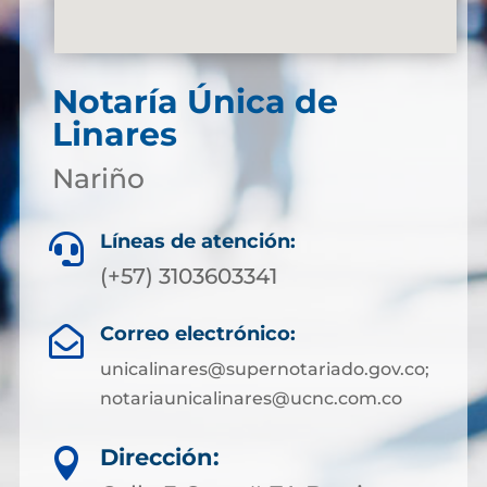
Notaría Única de
Linares
Nariño
Líneas de atención:

(+57) 3103603341
Correo electrónico:

unicalinares@supernotariado.gov.co;
notariaunicalinares@ucnc.com.co
Dirección:
