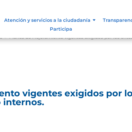
Atención y servicios a la ciudadanía
Transparen
Participa
es
Planes de Mejoramiento vigentes exigidos por los entes
9
nto vigentes exigidos por lo
 internos.