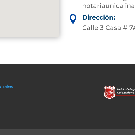
notariaunicali
Dirección:

Calle 3 Casa # 7
onales