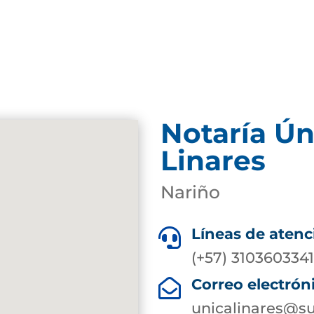
Notaría Ún
Linares
Nariño
Líneas de atenc

(+57) 310360334
Correo electrón

unicalinares@su