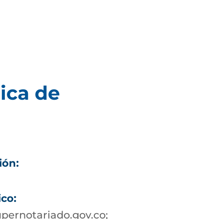
ica de
ión:
1
ico:
pernotariado.gov.co;