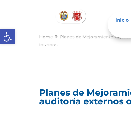
Inicio
Abrir barra de herramientas
Home
Planes de Mejoramiento vigent
9
internos.
Planes de Mejoramie
auditoría externos o