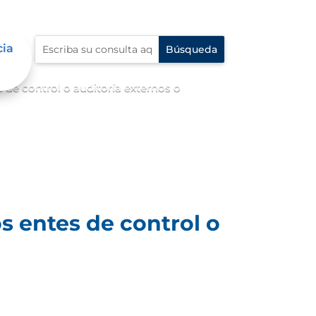
cia
 de control o auditoría externos o
s entes de control o