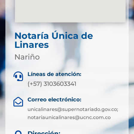
Notaría Única de
Linares
Nariño
Líneas de atención:

(+57) 3103603341
Correo electrónico:

unicalinares@supernotariado.gov.co;
notariaunicalinares@ucnc.com.co
Dirección: