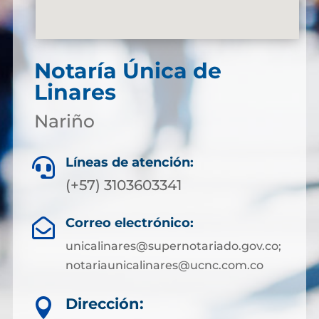
Notaría Única de
Linares
Nariño
Líneas de atención:

(+57) 3103603341
Correo electrónico:

unicalinares@supernotariado.gov.co;
notariaunicalinares@ucnc.com.co
Dirección:
