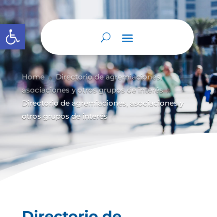
Abrir barra de herramientas
Home
Directorio de agremiaciones,
9
asociaciones y otros grupos de interés
9
Directorio de agremiaciones, asociaciones y
otros grupos de interés
Directorio de