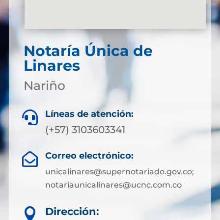
Notaría Única de
Linares
Nariño
Líneas de atención:

(+57) 3103603341
Correo electrónico:

unicalinares@supernotariado.gov.co;
notariaunicalinares@ucnc.com.co
Dirección:
