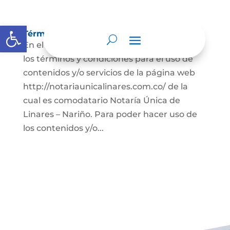
Abrir barra de herramientas
Términos y condiciones
En el presente documento se establecen
los términos y condiciones para el uso de
contenidos y/o servicios de la página web
http://notariaunicalinares.com.co/ de la
cual es comodatario Notaría Única de
Linares – Nariño. Para poder hacer uso de
los contenidos y/o...