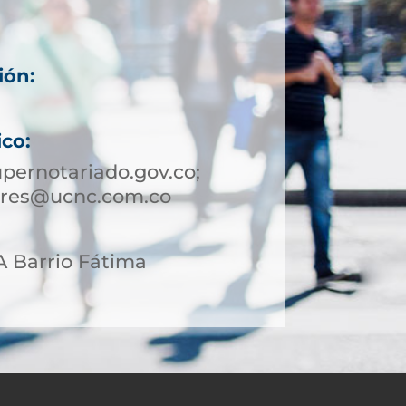
ión:
1
ico:
pernotariado.gov.co;
nares@ucnc.com.co
A Barrio Fátima