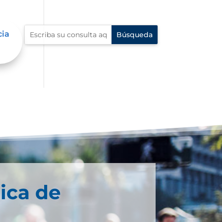
cia
ica de