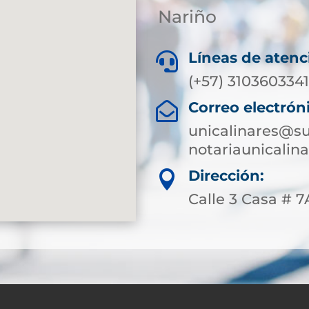
Nariño
Líneas de atenc

(+57) 310360334
Correo electrón

unicalinares@su
notariaunicali
Dirección:

Calle 3 Casa # 7