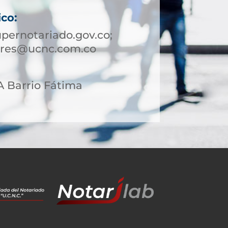
ico:
pernotariado.gov.co;
nares@ucnc.com.co
A Barrio Fátima