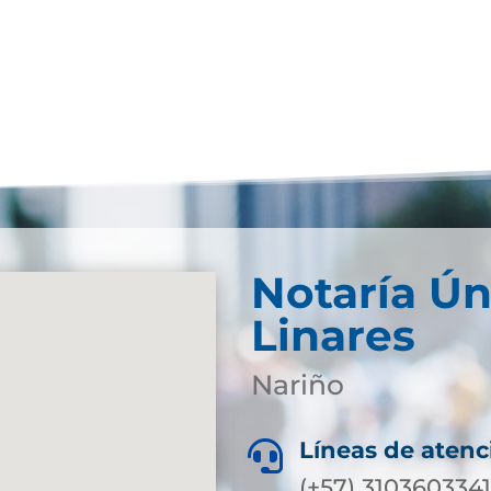
Notaría Ún
Linares
Nariño
Líneas de atenc

(+57) 310360334