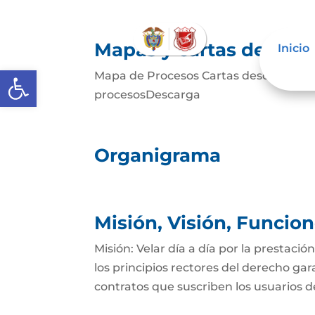
Mapas y cartas descrip
Inicio
Abrir barra de herramientas
Mapa de Procesos Cartas descriptivas d
procesosDescarga
Organigrama
Misión, Visión, Funcio
Misión: Velar día a día por la prestació
los principios rectores del derecho gar
contratos que suscriben los usuarios del 