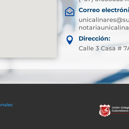
Correo electrón

unicalinares@su
notariaunicali
Dirección:

Calle 3 Casa # 7
onales