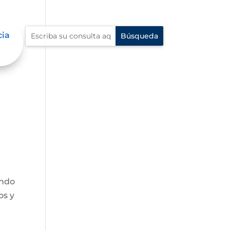
cia
endo
os y