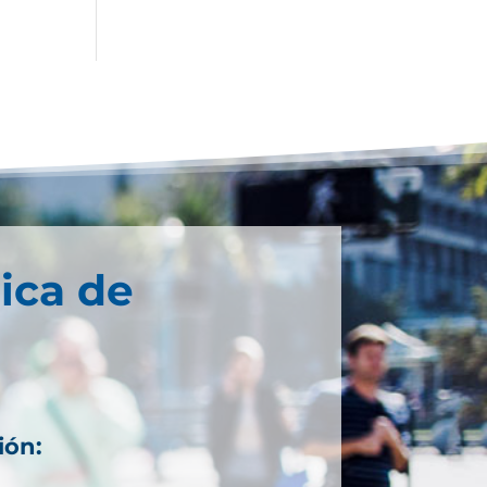
ica de
ión:
1