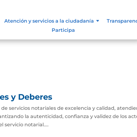
tivas de los procesos
Atención y servicios a la ciudadanía
Transparen
Participa
e los procesos Cartas descriptivas de los
nes y Deberes
n de servicios notariales de excelencia y calidad, atendi
antizando la autenticidad, confianza y validez de los act
servicio notarial....