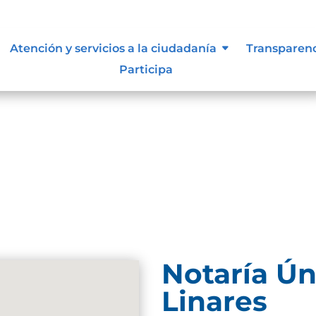
ue les aplique de interés.
Atención y servicios a la ciudadanía
Transparen
Participa
Notaría Ún
Linares