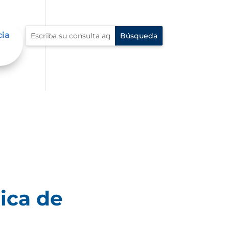
cia
ica de