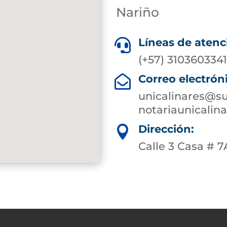
Nariño
Líneas de atenc

(+57) 310360334
Correo electrón

unicalinares@su
notariaunicali
Dirección:

Calle 3 Casa # 7