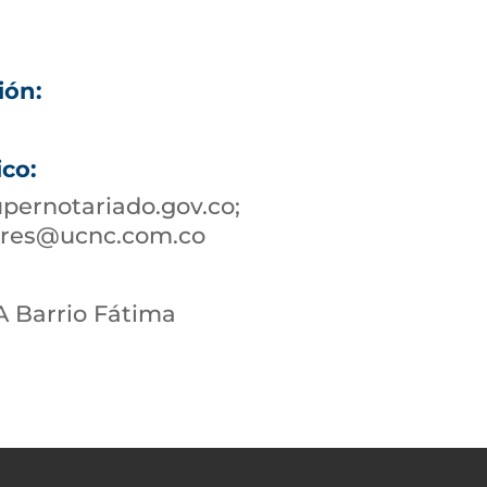
ión:
1
ico:
pernotariado.gov.co;
nares@ucnc.com.co
A Barrio Fátima