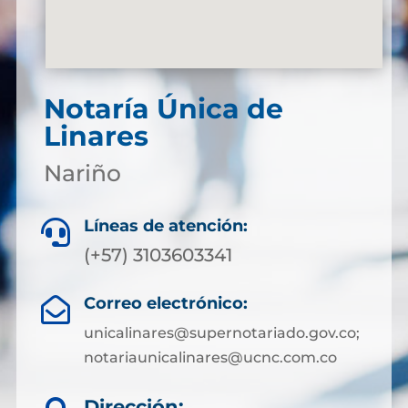
Notaría Única de
Linares
Nariño
Líneas de atención:

(+57) 3103603341
Correo electrónico:

unicalinares@supernotariado.gov.co;
notariaunicalinares@ucnc.com.co
Dirección: