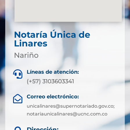
Notaría Única de
Linares
Nariño
Líneas de atención:

(+57) 3103603341
Correo electrónico:

unicalinares@supernotariado.gov.co;
notariaunicalinares@ucnc.com.co
Dirección: