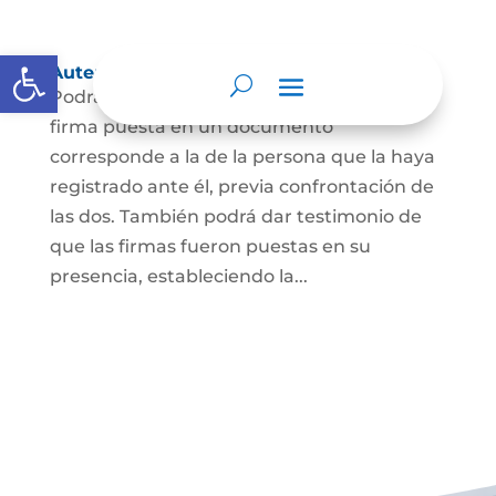
Abrir barra de herramientas
Autenticación de Firma
Podrá dar testimonio escrito de que la
firma puesta en un documento
corresponde a la de la persona que la haya
registrado ante él, previa confrontación de
las dos. También podrá dar testimonio de
que las firmas fueron puestas en su
presencia, estableciendo la...