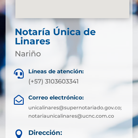
Notaría Única de
Linares
Nariño
Líneas de atención:

(+57) 3103603341
Correo electrónico:

unicalinares@supernotariado.gov.co;
notariaunicalinares@ucnc.com.co
Dirección:
