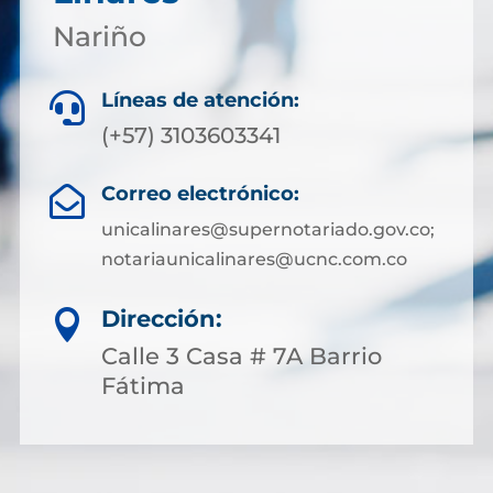
Nariño
Líneas de atención:

(+57) 3103603341
Correo electrónico:

unicalinares@supernotariado.gov.co;
notariaunicalinares@ucnc.com.co
Dirección:

Calle 3 Casa # 7A Barrio
Fátima