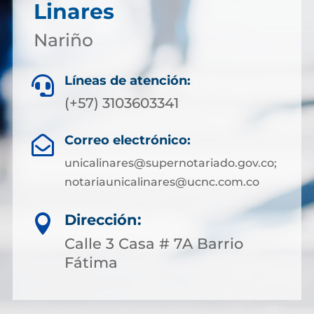
Linares
Nariño
Líneas de atención:

(+57) 3103603341
Correo electrónico:

unicalinares@supernotariado.gov.co;
notariaunicalinares@ucnc.com.co
Dirección:

Calle 3 Casa # 7A Barrio
Fátima