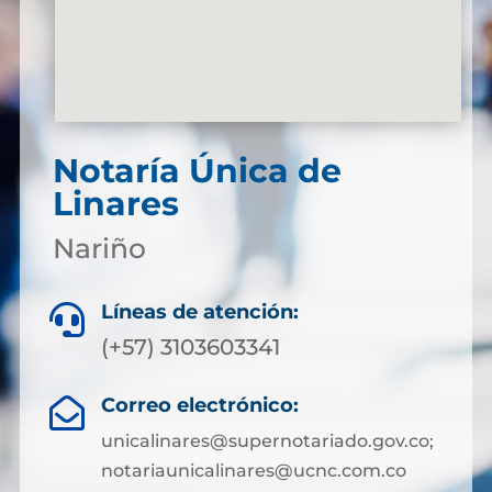
Notaría Única de
Linares
Nariño
Líneas de atención:

(+57) 3103603341
Correo electrónico:

unicalinares@supernotariado.gov.co;
notariaunicalinares@ucnc.com.co