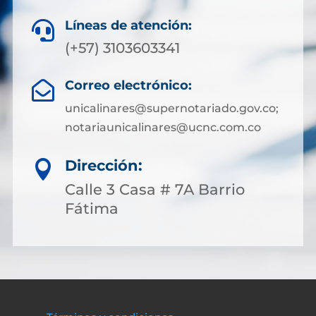
Líneas de atención:

(+57) 3103603341
Correo electrónico:

unicalinares@supernotariado.gov.co;
notariaunicalinares@ucnc.com.co
Dirección:

Calle 3 Casa # 7A Barrio
Fátima